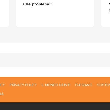
Che problema!!
ICY
PRIVACY POLICY
IL MONDO GIUNTI
CHI SIAMO
SOSTEN
TÀ