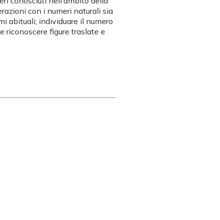
eri conosciuti nell’ambito della
razioni con i numeri naturali sia
mi abituali; individuare il numero
e riconoscere figure traslate e