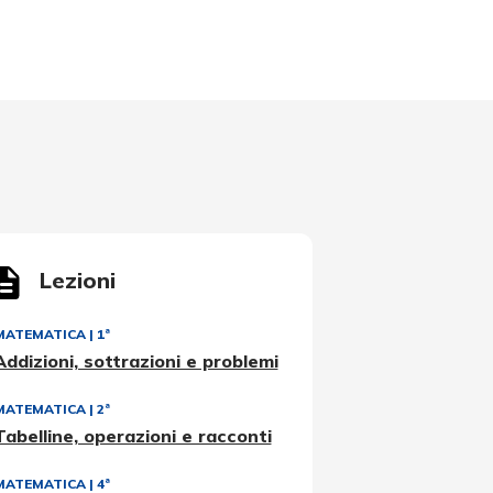
Lezioni
MATEMATICA
|
1ª
Addizioni, sottrazioni e problemi
MATEMATICA
|
2ª
Tabelline, operazioni e racconti
MATEMATICA
|
4ª