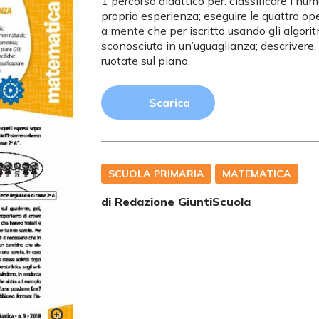
1 percorso didattico per: classificare i num
propria esperienza; eseguire le quattro ope
a mente che per iscritto usando gli algorit
sconosciuto in un’uguaglianza; descrivere, 
ruotate sul piano.
Scarica
SCUOLA PRIMARIA
MATEMATICA
di Redazione GiuntiScuola