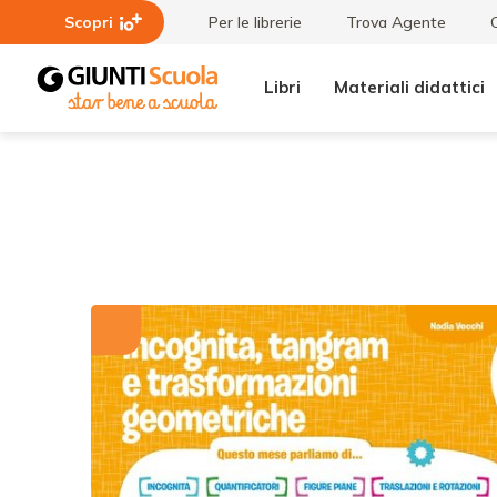
Scopri
Per le librerie
Trova Agente
Libri
Materiali didattici
Tutti i
Incognita,
materiali
tangram e
trasformazioni
geometriche