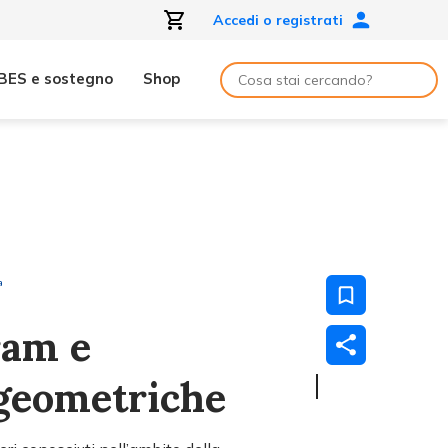
Accedi o registrati
BES e sostegno
Shop
ª
ram e
 geometriche