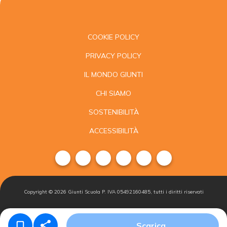
COOKIE POLICY
PRIVACY POLICY
IL MONDO GIUNTI
CHI SIAMO
SOSTENIBILITÀ
ACCESSIBILITÀ
Copyright ©
2026
Giunti Scuola P. IVA 05492160485, tutti i diritti riservati
Condizioni di
Gestisci i
Iscriviti alla
Scarica
vendita
cookie
newsletter