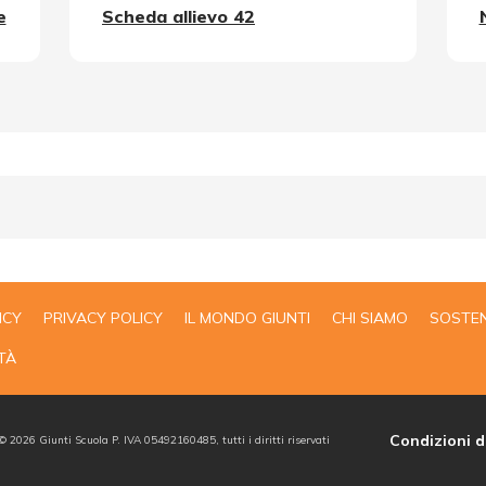
e
Scheda allievo 42
ICY
PRIVACY POLICY
IL MONDO GIUNTI
CHI SIAMO
SOSTEN
TÀ
Condizioni d
 ©
2026
Giunti Scuola P. IVA 05492160485, tutti i diritti riservati