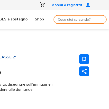
Accedi o registrati
BES e sostegno
Shop
LASSE 2ª
o
ità: disegnare sull’immagine i
ndere alle domande.