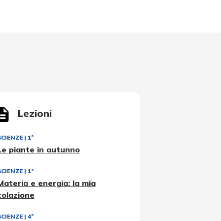
Lezioni
SCIENZE
|
1ª
Le piante in autunno
SCIENZE
|
1ª
Materia e energia: la mia
colazione
SCIENZE
|
4ª