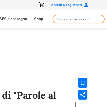
Accedi o registrati
BES e sostegno
Shop
 di "Parole al