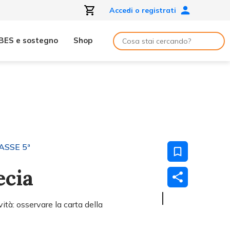
Accedi o registrati
BES e sostegno
Shop
ASSE 5ª
ecia
ità: osservare la carta della