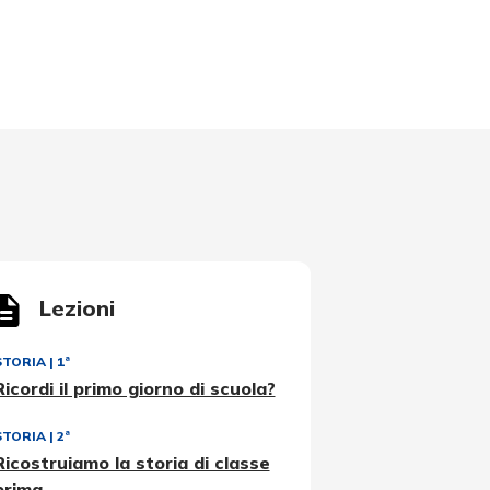
Lezioni
STORIA
|
1ª
Ricordi il primo giorno di scuola?
STORIA
|
2ª
Ricostruiamo la storia di classe
prima