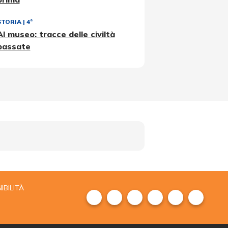
STORIA
|
4ª
Al museo: tracce delle civiltà
passate
IBILITÀ