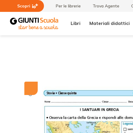
Scopri
Per le librerie
Trova Agente
Libri
Materiali didattici
Tutti i
I
materiali
santuari
in
Grecia