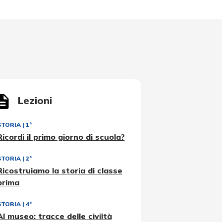
Lezioni
STORIA
|
1ª
Ricordi il primo giorno di scuola?
STORIA
|
2ª
Ricostruiamo la storia di classe
prima
STORIA
|
4ª
Al museo: tracce delle civiltà