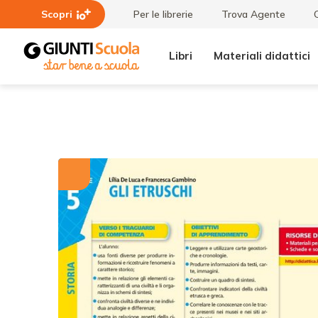
Scopri
Per le librerie
Trova Agente
Libri
Materiali didattici
Tutti i
Gli
materiali
Etruschi