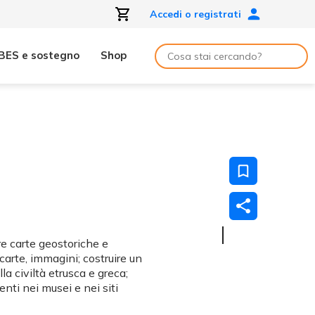
Accedi o registrati
BES e sostegno
Shop
are carte geostoriche e
 carte, immagini; costruire un
la civiltà etrusca e greca;
nti nei musei e nei siti