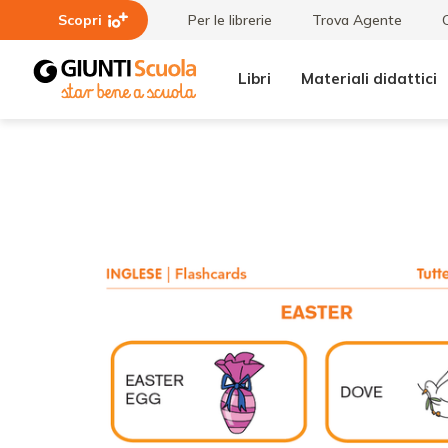
Scopri
Per le librerie
Trova Agente
Libri
Materiali didattici
Tutti i
Flashcards:
materiali
Easter