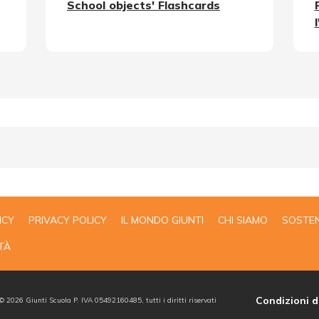
School objects' Flashcards
ICY
PRIVACY POLICY
IL MONDO GIUNTI
CHI SIAMO
SOSTEN
TÀ
Condizioni d
 ©
2026
Giunti Scuola P. IVA 05492160485, tutti i diritti riservati