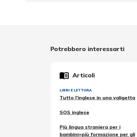
Potrebbero interessarti
Articoli
LIBRI E LETTURA
Tutto l’inglese in una valigetta
SOS inglese
Più lingua straniera per i
bambini=più formazione per gli