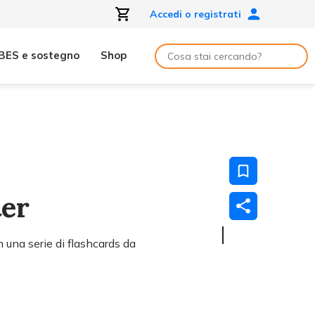
Accedi o registrati
BES e sostegno
Shop
ter
 una serie di flashcards da