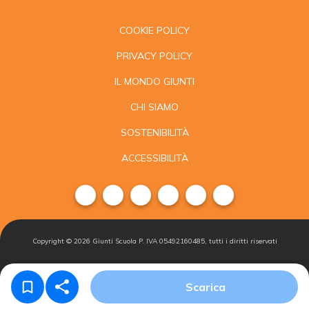
COOKIE POLICY
PRIVACY POLICY
IL MONDO GIUNTI
CHI SIAMO
SOSTENIBILITÀ
ACCESSIBILITÀ
Copyright ©
2026
Giunti Scuola P. IVA 05492160485, tutti i diritti riservati
Condizioni di
Gestisci i
Iscriviti alla
Scarica
vendita
cookie
newsletter