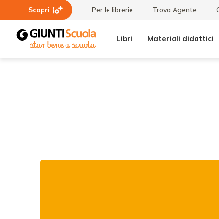
Scopri
Per le librerie
Trova Agente
Libri
Materiali didattici
Tutti i
16/02/23
materiali
| Leggimi
ancora:
Lettura e
differenti
abilità