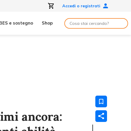
Accedi o registrati
BES e sostegno
Shop
imi ancora: