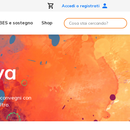
Accedi o registrati
BES e sostegno
Shop
va
, convegni con
tro.