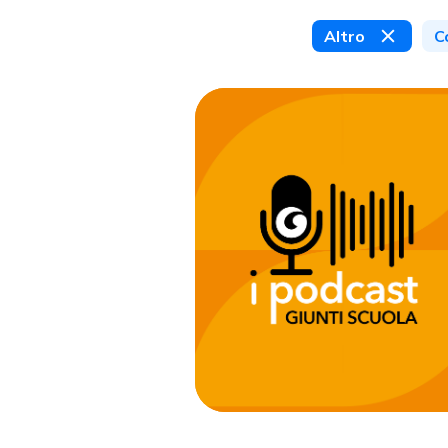
Altro
C