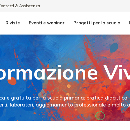
Contatti & Assistenza
Riviste
Eventi e webinar
Progetti per la scuola
ormazione Vi
cca e gratuita per la scuola primaria: pratica didattica
erti, laboratori, aggiornamento professionale e molto al