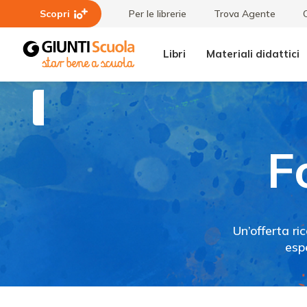
Scopri
Per le librerie
Trova Agente
Libri
Materiali didattici
Formazione
Corsi
Viva
F
Un’offerta ri
esp