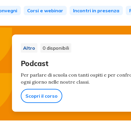
onvegni
Corsi e webinar
Incontri in presenza
Altro
0 disponibili
Podcast
Per parlare di scuola con tanti ospiti e per confr
ogni giorno nelle nostre classi.
Scopri il corso