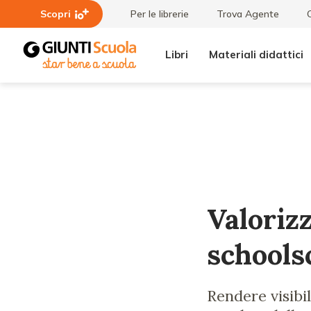
Scopri
Per le librerie
Trova Agente
Libri
Materiali didattici
Lezioni
Valorizzare il
e
plurilinguismo
Articoli
nello
schoolscape
Valorizz
schools
Rendere visibil