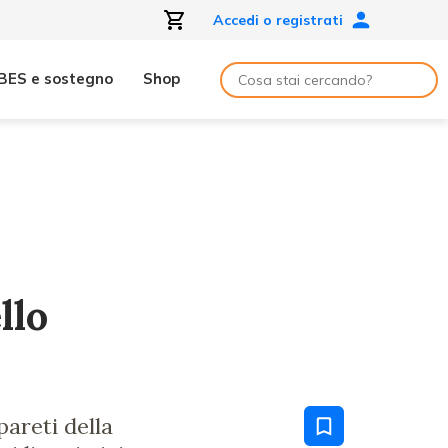
Accedi o registrati
BES e sostegno
Shop
llo
pareti della