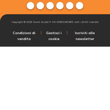
Copyright ©
2026
Giunti Scuola P. IVA 05492160485, tutti i diritti riservati
Condizioni di
Gestisci i
Iscriviti alla
vendita
cookie
newsletter