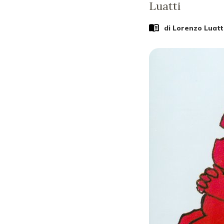
Luatti
di
Lorenzo Luatt