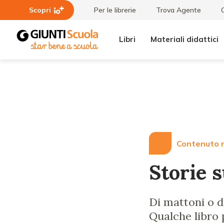
Scopri
Per le librerie
Trova Agente
Libri
Materiali didattici
Lezioni
Storie
e
sui
Articoli
muri
Contenuto r
Storie 
Di mattoni o d
Qualche libro 