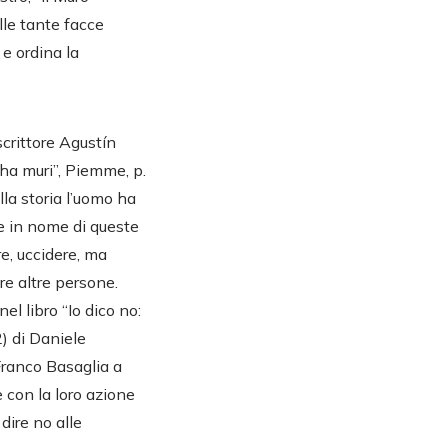
elle tante facce
 e ordina la
scrittore Agustín
ha muri”, Piemme, p.
ella storia l’uomo ha
e in nome di queste
re, uccidere, ma
e altre persone.
el libro “Io dico no:
2) di Daniele
Franco Basaglia a
e con la loro azione
dire no alle