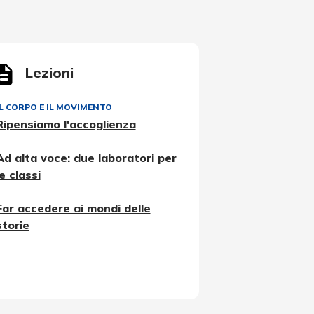
Lezioni
IL CORPO E IL MOVIMENTO
Ripensiamo l'accoglienza
Ad alta voce: due laboratori per
le classi
Far accedere ai mondi delle
storie