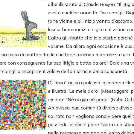
albo illustrato di Claude Boujon, “Il litigio
uscito qualche anno fa. Due conigli, Big
tane vicine e all’inizio vanno d’accordo
lascia l’immondizia in giro e il vicino co
L’altro gli ribatte che lo disturba perché
volume. Da allora ogni occasione è buona
 un muro di mattoni fra le due tane facendo montare su tutte l
vere con conseguente furioso litigio e botte da orbi. Sarà una 
” conigli a riscoprire il valore dell’amicizia e della solidarietà.
Di “muri” ne sa qualcosa la coreana Hee
e illustra “Le mele d’oro” (Messaggero, p
recente “Né acqua né pane” (Nube Ocho,
Amavisca, due comunità diverse divise da
spinato non vogliono condividere quell
possiede, acqua e pane. Narra una storia
nelle premesse ma non nell’esito dolcias