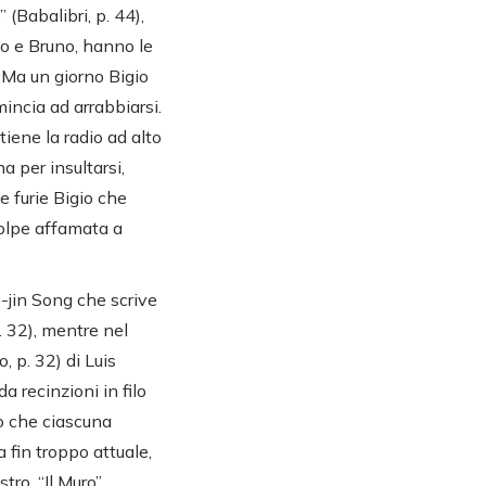
” (Babalibri, p. 44),
io e Bruno, hanno le
. Ma un giorno Bigio
mincia ad arrabbiarsi.
 tiene la radio ad alto
 per insultarsi,
e furie Bigio che
volpe affamata a
-jin Song che scrive
. 32), mentre nel
 p. 32) di Luis
 recinzioni in filo
o che ciascuna
 fin troppo attuale,
tro, “Il Muro”