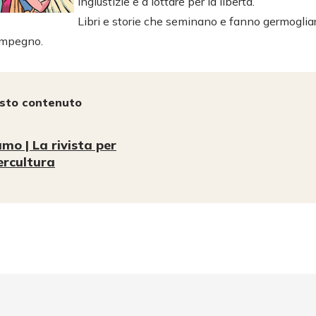
ingiustizie e a lottare per la libertà.
Libri e storie che seminano e fanno germogli
 impegno.
esto contenuto
mo | La rivista per
tercultura