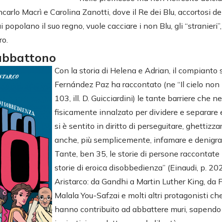
ancarlo Macrì e Carolina Zanotti, dove il Re dei Blu, accortosi d
 popolano il suo regno, vuole cacciare i non Blu, gli “stranieri”,
ro.
 abbattono
Con la storia di Helena e Adrian, il compianto 
Fernández Paz ha raccontato (ne “Il cielo non 
103, ill. D. Guicciardini) le tante barriere che n
fisicamente innalzato per dividere e separare 
si è sentito in diritto di perseguitare, ghettizza
anche, più semplicemente, infamare e denigrar
Tante, ben 35, le storie di persone raccontate n
storie di eroica disobbedienza” (Einaudi, p. 20
Aristarco: da Gandhi a Martin Luther King, da 
Malala You-Safzai e molti altri protagonisti ch
hanno contribuito ad abbattere muri, sapendo 