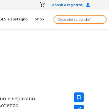
Accedi o registrati
BES e sostegno
Shop
ono e separano.
 Lorenzo