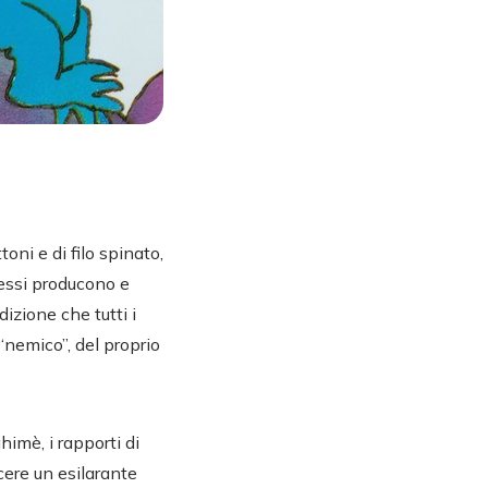
toni e di filo spinato,
e essi producono e
dizione che tutti i
“nemico”, del proprio
himè, i rapporti di
cere un esilarante