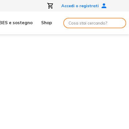
Accedi o registrati
BES e sostegno
Shop