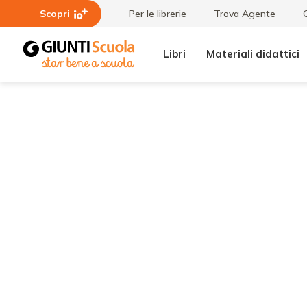
Scopri
Per le librerie
Trova Agente
Libri
Materiali didattici
Lezioni
Settimana
e
Nazionale
Articoli
della
Musica a
Scuola Il
1^ giugno
cori e
orchestre
scolastiche
da tutta
Italia a
Roma