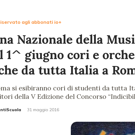
iservato agli abbonati io+
na Nazionale della Musi
l 1^ giugno cori e orch
che da tutta Italia a Ro
Roma si esibiranno cori di studenti da tutta I
itori della V Edizione del Concorso “Indicibili
untiScuola
31 maggio 2016