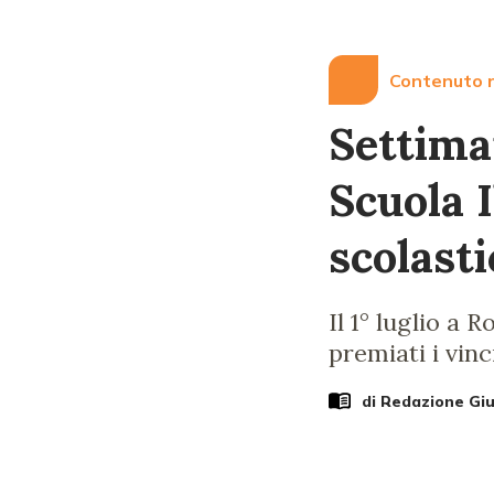
Contenuto r
Settima
Scuola I
scolasti
Il 1° luglio a 
premiati i vinc
di Redazione Gi