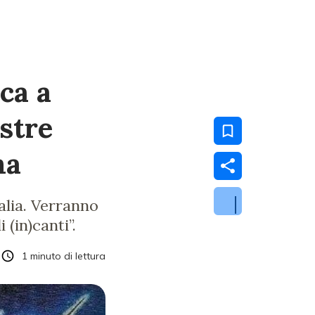
ca a
estre
ma
talia. Verranno
 (in)canti”.
1
minuto di lettura