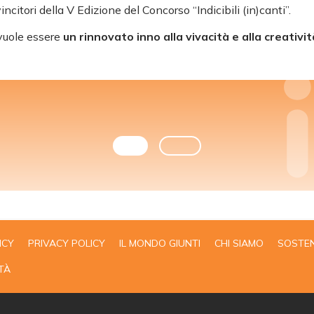
ncitori della V Edizione del Concorso “Indicibili (in)canti”.
 vuole essere
un rinnovato inno alla vivacità e alla creativit
ICY
PRIVACY POLICY
IL MONDO GIUNTI
CHI SIAMO
SOSTEN
TÀ