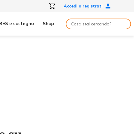
Accedi o registrati
BES e sostegno
Shop