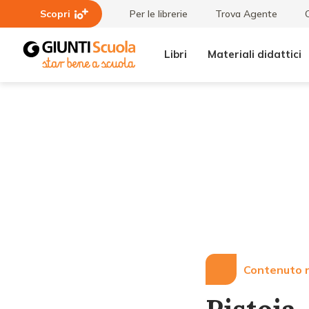
Scopri
Per le librerie
Trova Agente
Libri
Materiali didattici
Lezioni
Pistoia -
e
Giornate di
Articoli
formazione
su bambini,
natura e
scienza dei
suoni
Contenuto r