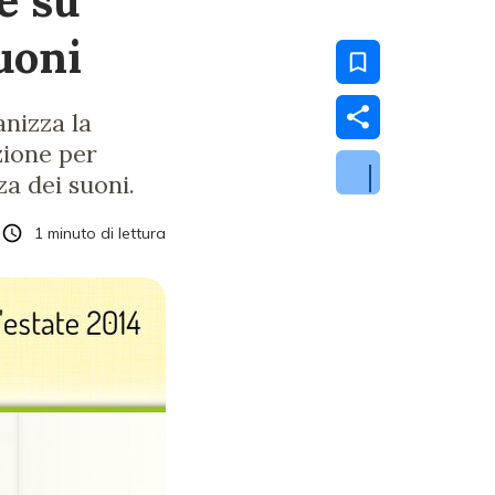
e su
uoni
anizza la
zione per
za dei suoni.
1
minuto di lettura