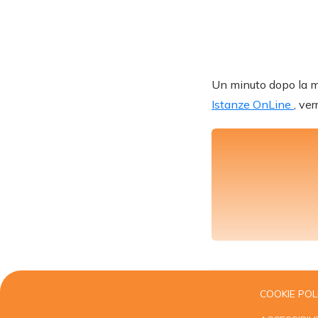
Un minuto dopo la me
Istanze OnLine
, ve
COOKIE POL