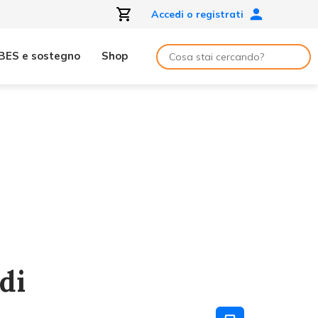
Accedi o registrati
BES e sostegno
Shop
di