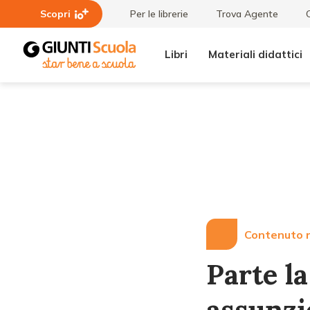
Scopri
Per le librerie
Trova Agente
Libri
Materiali didattici
Lezioni
Parte la
e
seconda
Articoli
fase del
piano di
assunzioni
Contenuto r
Parte la
assunzi