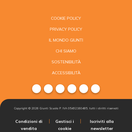
COOKIE POLICY
PRIVACY POLICY
IL MONDO GIUNTI
CHI SIAMO
SOSTENIBILITÀ
ACCESSIBILITÀ
Copyright ©
2026
Giunti Scuola P. IVA 05492160485, tutti i diritti riservati
Condizioni di
Gestisci i
Iscriviti alla
vendita
cookie
newsletter