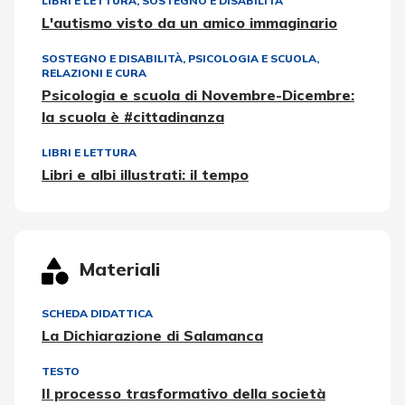
LIBRI E LETTURA
,
SOSTEGNO E DISABILITÀ
L'autismo visto da un amico immaginario
SOSTEGNO E DISABILITÀ
,
PSICOLOGIA E SCUOLA
,
RELAZIONI E CURA
Psicologia e scuola di Novembre-Dicembre:
la scuola è #cittadinanza
LIBRI E LETTURA
Libri e albi illustrati: il tempo
Materiali
SCHEDA DIDATTICA
La Dichiarazione di Salamanca
TESTO
Il processo trasformativo della società