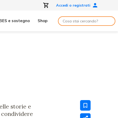
Accedi o registrati
BES e sostegno
Shop
elle storie e
a condividere