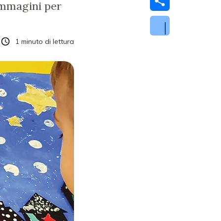
 immagini per
1
minuto di lettura