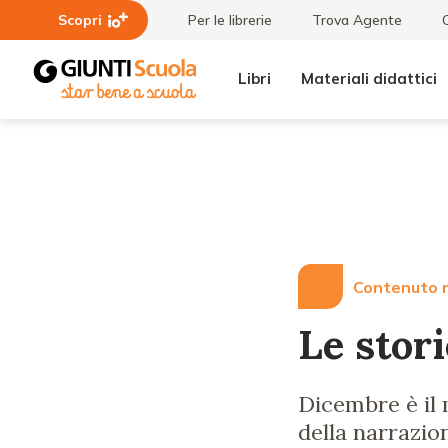
Scopri
Per le librerie
Trova Agente
Libri
Materiali didattici
Lezioni
Le storie
e
sono
Articoli
sassolini
Contenuto r
Le stori
Dicembre è il m
della narrazio