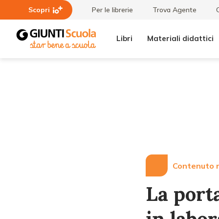
Scopri
Per le librerie
Trova Agente
Libri
Materiali didattici
Lezioni
La porta
e
del tempo.
Articoli
Storia e
memoria in
laboratorio
Contenuto r
La port
in labor