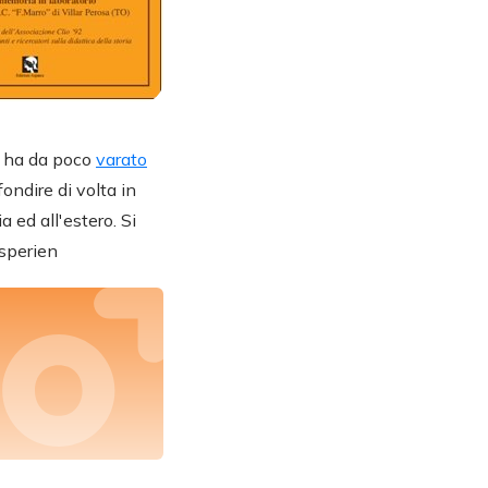
he ha da poco
varato
ndire di volta in
 ed all'estero. Si
esperien