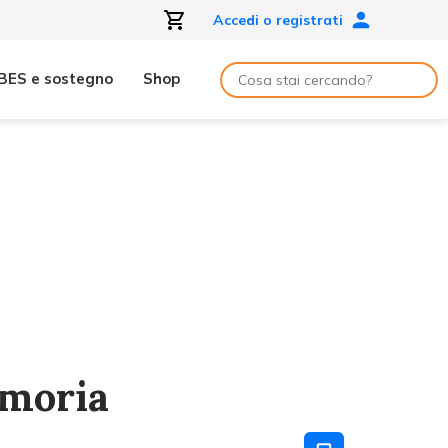
Accedi o registrati
BES e sostegno
Shop
emoria