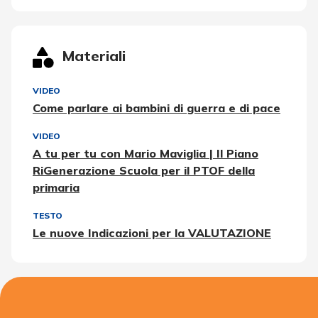
Materiali
VIDEO
Come parlare ai bambini di guerra e di pace
VIDEO
A tu per tu con Mario Maviglia | Il Piano
RiGenerazione Scuola per il PTOF della
primaria
TESTO
Le nuove Indicazioni per la VALUTAZIONE