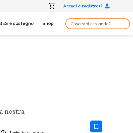
Accedi o registrati
BES e sostegno
Shop
a nostra
1
minuto di lettura