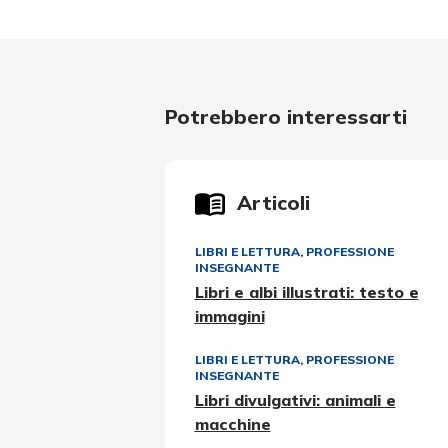
Potrebbero interessarti
Articoli
LIBRI E LETTURA
,
PROFESSIONE
INSEGNANTE
Libri e albi illustrati: testo e
immagini
LIBRI E LETTURA
,
PROFESSIONE
INSEGNANTE
Libri divulgativi: animali e
macchine