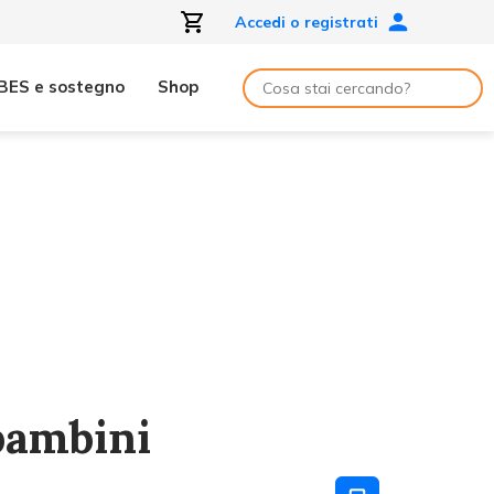
Accedi o registrati
BES e sostegno
Shop
 bambini