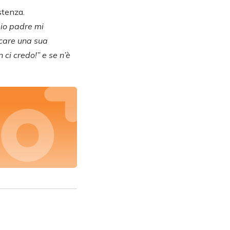
stenza.
mio padre mi
ocare una sua
 ci credo!” e se n’è