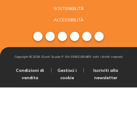
SOSTENIBILITÀ
ACCESSIBILITÀ
Copyright ©
2026
Giunti Scuola P. IVA 05492160485, tutti i diritti riservati
Condizioni di
Gestisci i
Iscriviti alla
vendita
cookie
newsletter