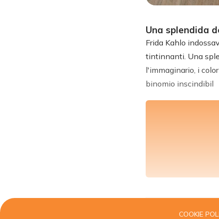
Una splendida d
Frida Kahlo indossava
tintinnanti. Una spl
l'immaginario, i colo
binomio inscindibil
COOKIE POL