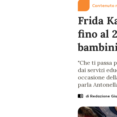
Contenuto r
Frida K
fino al 
bambin
"Che ti passa 
dai servizi ed
occasione dell
parla Antonell
di Redazione Gi