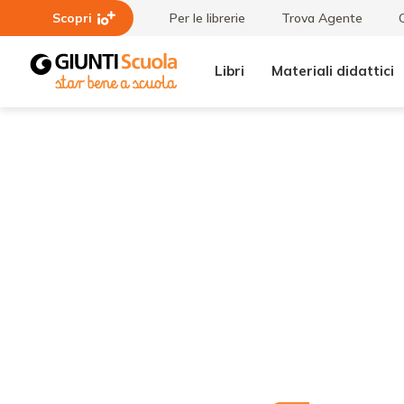
Scopri
Per le librerie
Trova Agente
Libri
Materiali didattici
Lezioni
Frida
e
Kahlo alle
Articoli
Scuderie
del
Quirinale
fino al 20
luglio:
laboratori
per i
bambini