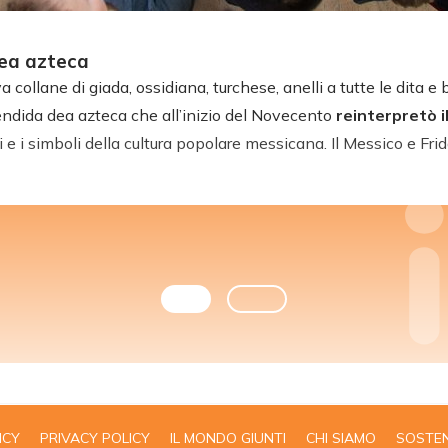
ea azteca
 collane di giada, ossidiana, turchese, anelli a tutte le dita e b
endida dea azteca che all’inizio del Novecento
reinterpretò 
ri e i simboli della cultura popolare messicana. Il Messico e F
ICY
PRIVACY POLICY
IL MONDO GIUNTI
CHI SIAMO
SOSTEN