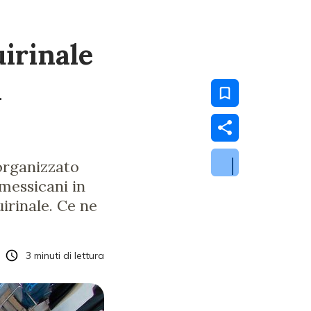
uirinale
i
 organizzato
 messicani in
irinale. Ce ne
3
minuti di lettura