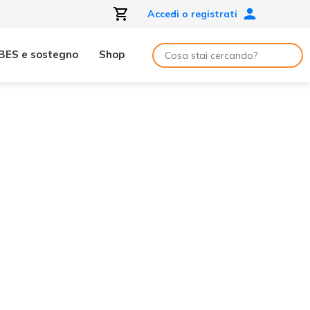
Accedi o registrati
BES e sostegno
Shop