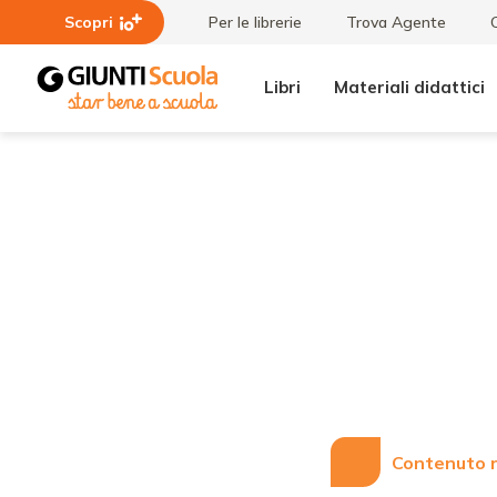
Scopri
Per le librerie
Trova Agente
Libri
Materiali didattici
Lezioni
Emanate le
e
nuove Linee
Articoli
guida per
l’accoglienza
e
l’integrazione
degli alunni
stranieri
Contenuto r