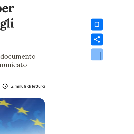
per
gli
vo documento
omunicato
2
minuti di lettura