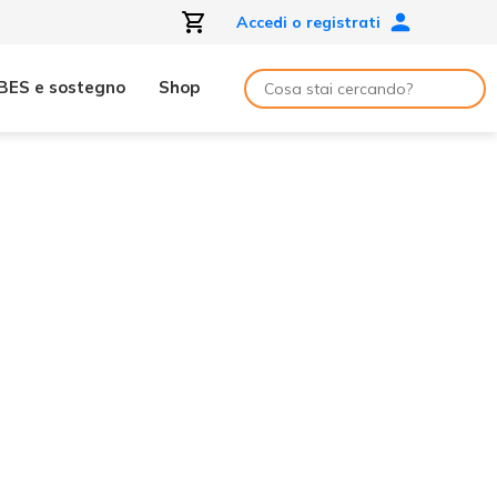
Accedi o registrati
BES e sostegno
Shop