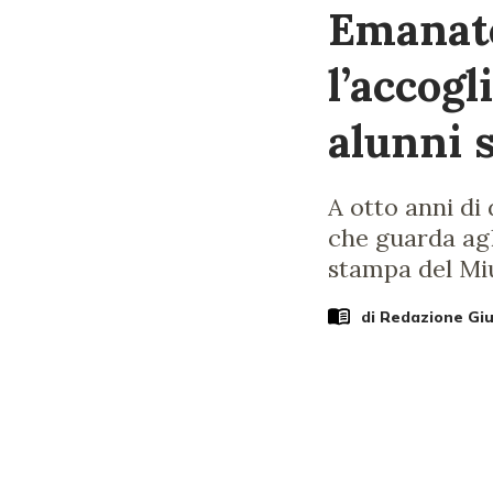
Emanate
l’accogl
alunni 
A otto anni di
che guarda agl
stampa del Miu
di Redazione Gi