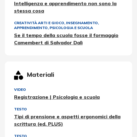
Intelligenza e apprendimento non sono la
stessa cosa
CREATIVITÀ ARTI E GIOCO
,
INSEGNAMENTO,
APPRENDIMENTO
,
PSICOLOGIA E SCUOLA
Se il tempo della scuola fosse il formaggio
Camembert di Salvador Dalì
Materiali
VIDEO
Registrazione | Psicologia e scuola
TESTO
Tipi di prensione e aspetti ergonomici della
scrittura (ed. PLUS)
TESTO