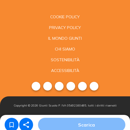
COOKIE POLICY
PRIVACY POLICY
IL MONDO GIUNTI
CHI SIAMO
SOSTENIBILITÀ
ACCESSIBILITÀ
Copyright ©
2026
Giunti Scuola P. IVA 05492160485, tutti i diritti riservati
Condizioni di
Gestisci i
Iscriviti alla
Scarica
vendita
cookie
newsletter