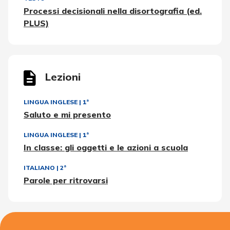
Processi decisionali nella disortografia (ed.
PLUS)
Lezioni
LINGUA INGLESE
|
1ª
Saluto e mi presento
LINGUA INGLESE
|
1ª
In classe: gli oggetti e le azioni a scuola
ITALIANO
|
2ª
Parole per ritrovarsi