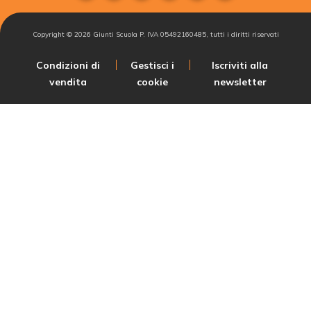
Copyright ©
2026
Giunti Scuola P. IVA 05492160485, tutti i diritti riservati
Condizioni di
Gestisci i
Iscriviti alla
vendita
cookie
newsletter