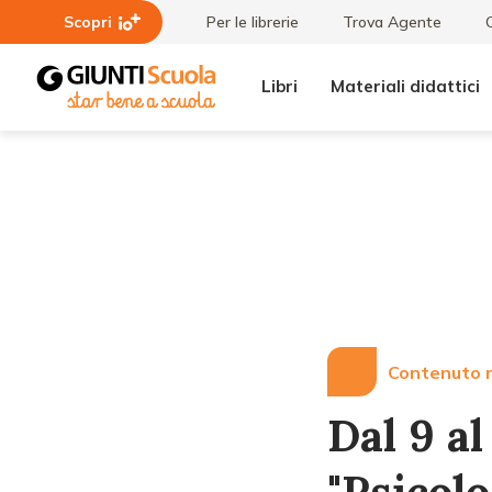
Scopri
Per le librerie
Trova Agente
Libri
Materiali didattici
Lezioni
Dal 9 al 13 luglio a
e
Belluno il corso
Articoli
"Psicologia
dell'apprendimento
della matematica"
Contenuto r
Dal 9 al
"Psicol