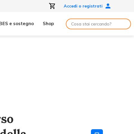
Accedi o registrati
BES e sostegno
Shop
rso
della