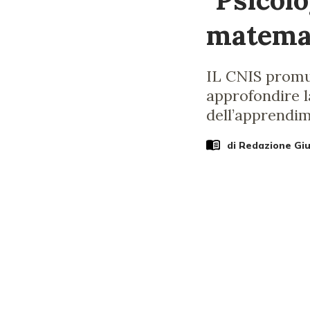
matemat
IL CNIS promuo
approfondire la
dell’apprendi
di Redazione Gi