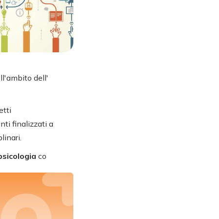
l'ambito dell'
etti
ti finalizzati a
linari.
 psicologia
co