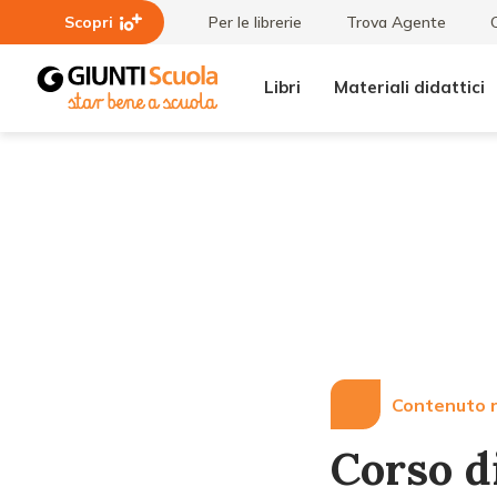
Scopri
Per le librerie
Trova Agente
Libri
Materiali didattici
Lezioni
Corso di
e
perfezionamento in
Articoli
"Tutor
dell'apprendimento"
a Padova da
marzo 2017
Contenuto r
Corso d