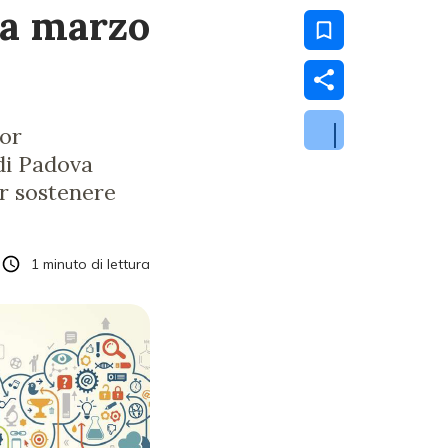
da marzo
tor
di Padova
er sostenere
1
minuto di lettura