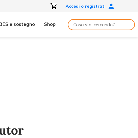
Accedi o registrati
BES e sostegno
Shop
utor