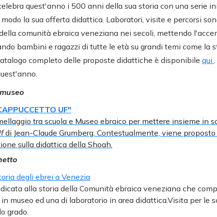
celebra quest'anno i 500 anni della sua storia con una serie in
modo la sua offerta didattica. Laboratori, visite e percorsi so
della comunità ebraica veneziana nei secoli, mettendo l'accent
ando bambini e ragazzi di tutte le età su grandi temi come la s
l catalogo completo delle proposte didattiche è disponibile
qui
quest'anno.
e museo
CAPPUCCETTO UF"
mellaggio tra scuola e Museo ebraico per mettere insieme in s
Uf
di Jean-Claude Grumberg. Contestualmente, viene proposto 
ione sulla didattica della Shoah.
hetto
toria degli ebrei a Venezia
dedicata alla storia della Comunità ebraica veneziana che com
 in museo ed una di laboratorio in area didattica.Visita per le 
o grado.