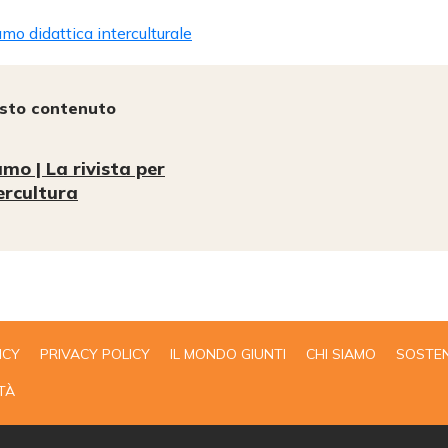
mo didattica interculturale
esto contenuto
mo | La rivista per
tercultura
ICY
PRIVACY POLICY
IL MONDO GIUNTI
CHI SIAMO
SOSTEN
TÀ