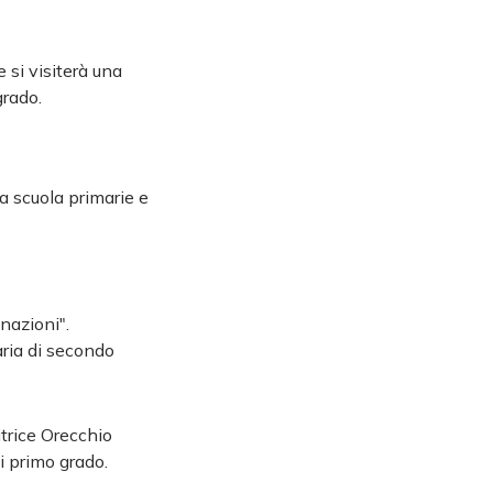
 si visiterà una
grado.
a scuola primarie e
 nazioni".
aria di secondo
itrice Orecchio
di primo grado.