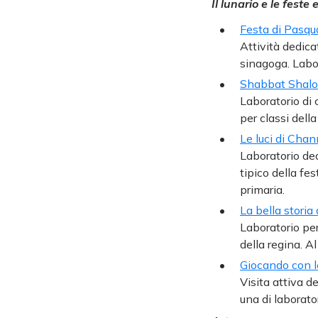
Il lunario e le feste
Festa di Pasqu
Attività dedica
sinagoga. Labor
Shabbat Shalo
Laboratorio di 
per classi dell
Le luci di Cha
Laboratorio ded
tipico della fes
primaria.
La bella storia
Laboratorio per 
della regina. A
Giocando con l
Visita attiva d
una di laborator