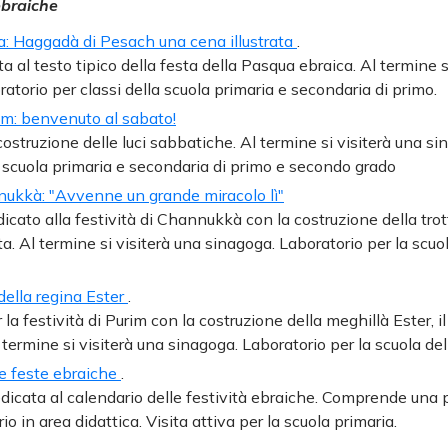
 ebraiche
a: Haggadà di Pesach una cena illustrata
.
ta al testo tipico della festa della Pasqua ebraica. Al termine s
atorio per classi della scuola primaria e secondaria di primo.
m: benvenuto al sabato!
costruzione delle luci sabbatiche. Al termine si visiterà una s
a scuola primaria e secondaria di primo e secondo grado
nnukkà: "Avvenne un grande miracolo lì"
icato alla festività di Channukkà con la costruzione della trott
ta. Al termine si visiterà una sinagoga. Laboratorio per la scuol
 della regina Ester
.
la festività di Purim con la costruzione della meghillà Ester, il
l termine si visiterà una sinagoga. Laboratorio per la scuola del
e feste ebraiche
.
edicata al calendario delle festività ebraiche. Comprende una
io in area didattica. Visita attiva per la scuola primaria.