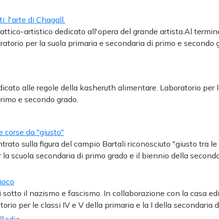
i: l'arte di Chagall.
attico-artistico dedicato all'opera del grande artista.Al termine
atorio per la suola primaria e secondaria di primo e secondo 
icato alle regole della kasheruth alimentare. Laboratorio per l
primo e secondo grado.
le corse da "giusto"
trato sulla figura del campio Bartali riconosciuto "giusto tra le
 la scuola secondaria di primo grado e il biennio della second
ioco
i sotto il nazismo e fascismo. In collaborazione con la casa ed
orio per le classi IV e V della primaria e la I della secondaria 