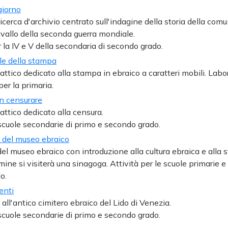
giorno
ricerca d'archivio centrato sull'indagine della storia della com
vallo della seconda guerra mondiale.
 la IV e V della secondaria di secondo grado.
le della stampa
attico dedicato alla stampa in ebraico a caratteri mobili. Labor
per la primaria.
n censurare
attico dedicato alla censura.
 scuole secondarie di primo e secondo grado.
a del museo ebraico
del museo ebraico con introduzione alla cultura ebraica e alla s
mine si visiterà una sinagoga. Attività per le scuole primarie 
o.
enti
 all'antico cimitero ebraico del Lido di Venezia.
 scuole secondarie di primo e secondo grado.