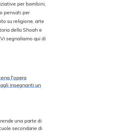
iziative per bambini,
no pensati per
o su religione, arte
toria della Shoah e
. Vi segnaliamo qui di
cena l'opera
agli insegnanti un
prende una parte di
scuole secondarie di