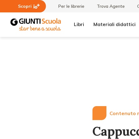
Scopri
Per le librerie
Trova Agente
Libri
Materiali didattici
Lezioni
Cappuccetto
e
Uf e altre
Articoli
attività al
Museo
ebraico di
Venezia
Contenuto r
Cappucce