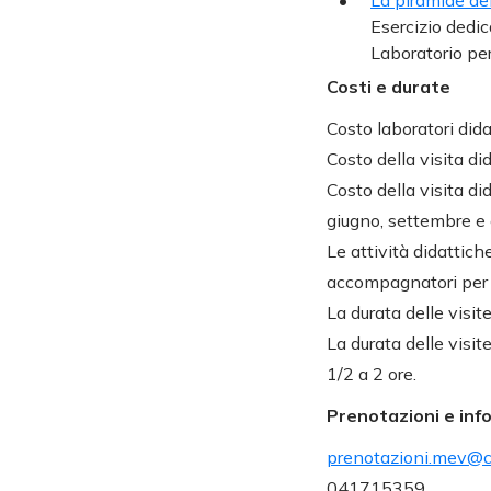
La piramide del
Esercizio dedic
Laboratorio per
Costi e durate
Costo laboratori didat
Costo della visita di
Costo della visita di
giugno, settembre e 
Le attività didattic
accompagnatori per c
La durata delle visit
La durata delle visit
1/2 a 2 ore.
Prenotazioni e inf
prenotazioni.mev@co
041715359