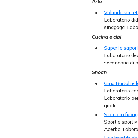
Arte
Volando sui tett
Laboratorio did
sinagoga. Labor
Cucina e cibi
Saperi e sapori
Laboratorio ded
secondaria di 
Shoah
Gino Bartali e 
Laboratorio cen
Laboratorio per
grado.
Siamo in fuorig
Sport e sportiv
Acerbo. Laborat