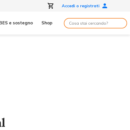
Accedi o registrati
BES e sostegno
Shop
l