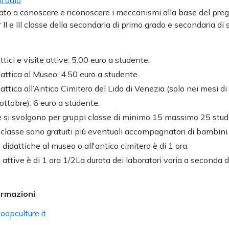
l'odio
ato a conoscere e riconoscere i meccanismi alla base del pregi
 II e III classe della secondaria di primo grado e secondaria di
tici e visite attive: 5.00 euro a studente.
dattica al Museo: 4.50 euro a studente.
dattica all’Antico Cimitero del Lido di Venezia (solo nei mesi di
ottobre): 6 euro a studente.
he si svolgono per gruppi classe di minimo 15 massimo 25 stud
lasse sono gratuiti più eventuali accompagnatori di bambini e 
e didattiche al museo o all'antico cimitero è di 1 ora.
e attive è di 1 ora 1/2La durata dei laboratori varia a seconda de
ormazioni
opculture.it