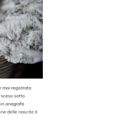
e mai registrata
è sceso sotto
i in anagrafe
one delle nascite è