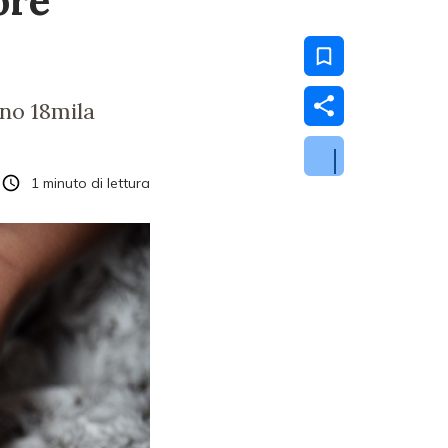
ore
nno 18mila
1
minuto di lettura