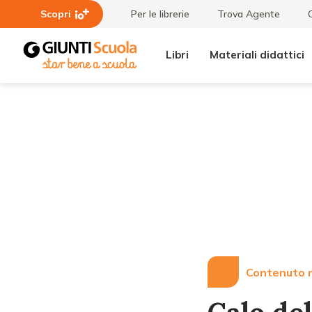
Scopri
Per le librerie
Trova Agente
Libri
Materiali didattici
Lezioni
Calo
e
delle
Articoli
nascite, il
dato
peggiore
dall'Unità
d'Italia
Contenuto r