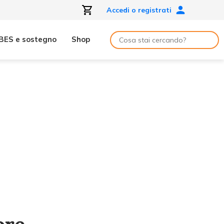
Accedi o registrati
BES e sostegno
Shop