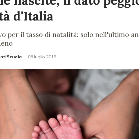
le nascite, il dato peggi
tà d'Italia
 per il tasso di natalità: solo nell'ultimo a
meno
untiScuola
08 luglio 2019