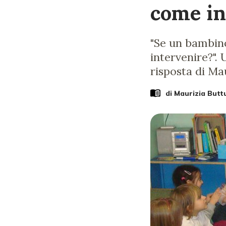
come in
"Se un bambin
intervenire?".
risposta di Mau
di
Maurizia Buttu