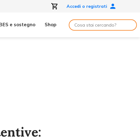
Accedi o registrati
BES e sostegno
Shop
entive: