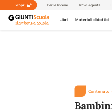
Scopri
Per le librerie
Trova Agente
Libri
Materiali didattici
Lezioni
Bambini
e
con scarse
Articoli
capacità
attentive:
come
intervenire?
Contenuto r
Bambini