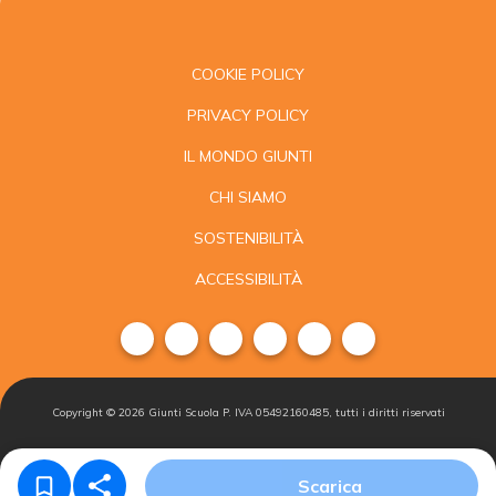
COOKIE POLICY
PRIVACY POLICY
IL MONDO GIUNTI
CHI SIAMO
SOSTENIBILITÀ
ACCESSIBILITÀ
Copyright ©
2026
Giunti Scuola P. IVA 05492160485, tutti i diritti riservati
Condizioni di
Gestisci i
Iscriviti alla
Scarica
vendita
cookie
newsletter