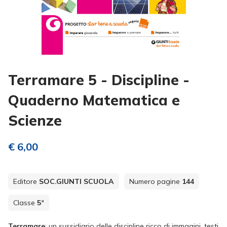
Terramare 5 - Discipline -
Quaderno Matematica e
Scienze
€ 6,00
Editore
SOC.GIUNTI SCUOLA
Numero pagine
144
Classe
5ª
Terramare
: un sussidiario delle discipline ricco di immagini, testi