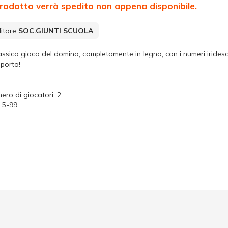
 prodotto verrà spedito non appena disponibile.
itore
SOC.GIUNTI SCUOLA
classico gioco del domino, completamente in legno, con i numeri iridesce
sporto!
ero di giocatori: 2
: 5-99