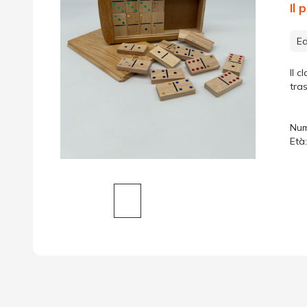
Il
Ed
Il 
tra
Num
Età