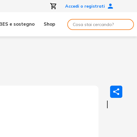
Accedi o registrati
BES e sostegno
Shop