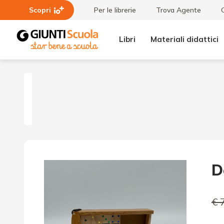
Scopri
Per le librerie
Trova Agente
Libri
Materiali didattici
Domino
- Gioco
da
tavolo
D
€ 