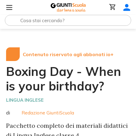
Tutte le raccolte
Boxing Day - When is your birthday?
Contenuto riservato agli abbonati io+
Boxing Day - When
is your birthday?
LINGUA INGLESE
di
Redazione GiuntiScuola
Pacchetto completo dei materiali didattici
di Lingua Inglese classe 4.