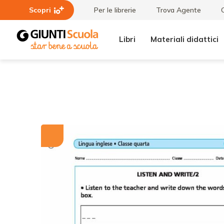
Scopri
Per le librerie
Trova Agente
Libri
Materiali didattici
Tutti i
Listen
materiali
and
write/2