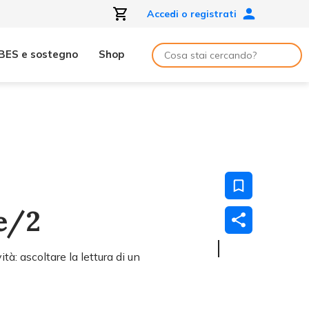
Accedi o registrati
BES e sostegno
Shop
e/2
tà: ascoltare la lettura di un