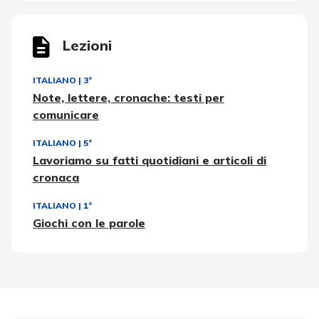
Lezioni
ITALIANO
|
3ª
Note, lettere, cronache: testi per
comunicare
ITALIANO
|
5ª
Lavoriamo su fatti quotidiani e articoli di
cronaca
ITALIANO
|
1ª
Giochi con le parole