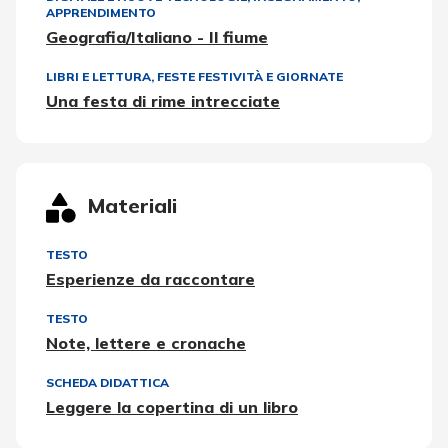
APPRENDIMENTO
Geografia/Italiano - Il fiume
LIBRI E LETTURA
,
FESTE FESTIVITÀ E GIORNATE
Una festa di rime intrecciate
Materiali
TESTO
Esperienze da raccontare
TESTO
Note, lettere e cronache
SCHEDA DIDATTICA
Leggere la copertina di un libro