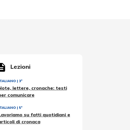
Lezioni
ITALIANO
|
3ª
Note, lettere, cronache: testi
per comunicare
ITALIANO
|
5ª
Lavoriamo su fatti quotidiani e
articoli di cronaca