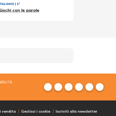
ITALIANO
|
1ª
Giochi con le parole
IBILITÀ
i vendita
Gestisci i cookie
Iscriviti alla newsletter