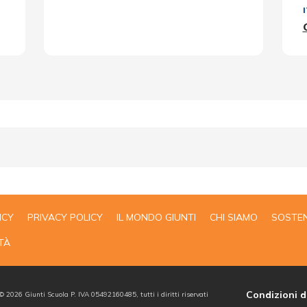
ICY
PRIVACY POLICY
IL MONDO GIUNTI
CHI SIAMO
SOSTEN
TÀ
Condizioni d
 ©
2026
Giunti Scuola P. IVA 05492160485, tutti i diritti riservati