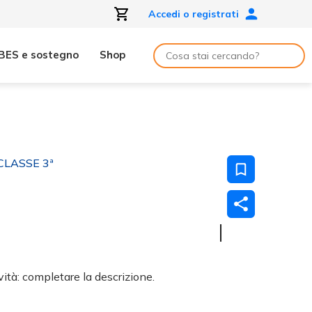
Accedi o registrati
BES e sostegno
Shop
CLASSE 3ª
ità: completare la descrizione.