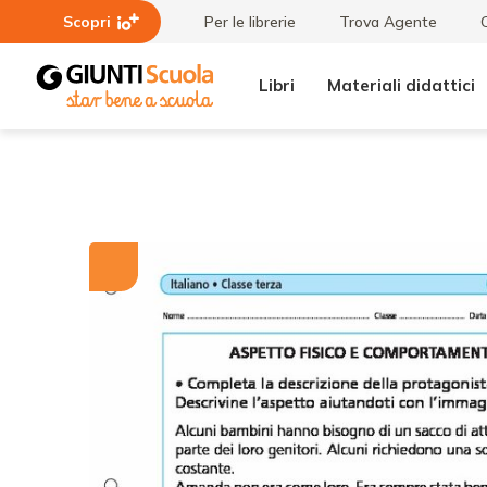
Scopri
Per le librerie
Trova Agente
Libri
Materiali didattici
Tutti i
Aspetto fisico e
materiali
comportamento