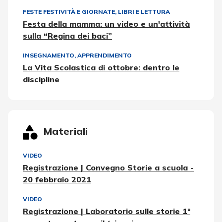
FESTE FESTIVITÀ E GIORNATE
,
LIBRI E LETTURA
Festa della mamma: un video e un'attività
sulla “Regina dei baci”
INSEGNAMENTO, APPRENDIMENTO
La Vita Scolastica di ottobre: dentro le
discipline
Materiali
VIDEO
Registrazione | Convegno Storie a scuola -
20 febbraio 2021
VIDEO
Registrazione | Laboratorio sulle storie 1°