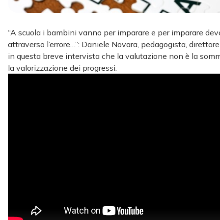
“A scuola i bambini vanno per imparare e per imparare de
attraverso l’errore…”: Daniele Novara, pedagogista, direttore
in questa breve intervista che la valutazione non è la somm
la valorizzazione dei progressi.