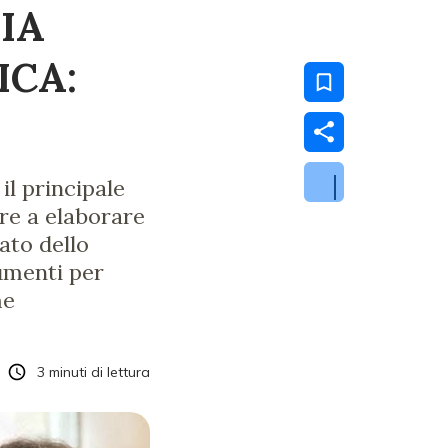
IA
ICA:
l principale
tre a elaborare
ato dello
rumenti per
me
3
minuti di lettura