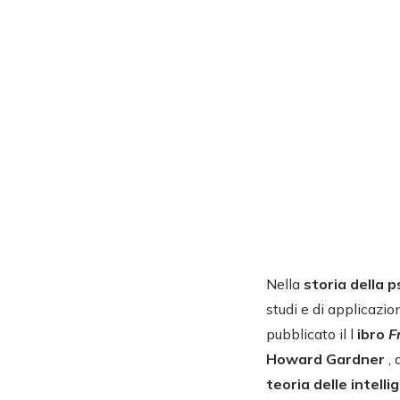
Nella
storia della p
studi e di applicazi
pubblicato il l
ibro
F
Howard Gardner
,
teoria delle intell