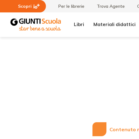
Scopri
Per le librerie
Trova Agente
Libri
Materiali didattici
Lezioni
I
e
PROTAGONISTI
Articoli
DELLA STORIA
DELLA
PSICOLOGIA
SCOLASTICA:
Howard
Gardner
Contenuto r