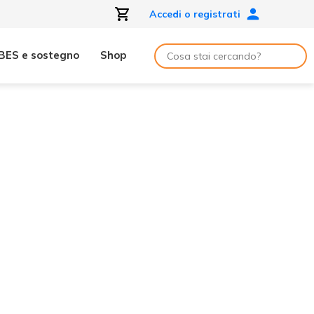
Accedi o registrati
BES e sostegno
Shop