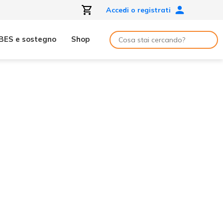
Accedi o registrati
BES e sostegno
Shop