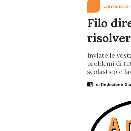
Contenuto r
Filo dir
risolve
Inviate le vos
problemi di tut
scolastico e l
di Redazione Gi