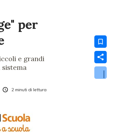
ge" per
e
ccoli e grandi
l sistema
2
minuti di lettura