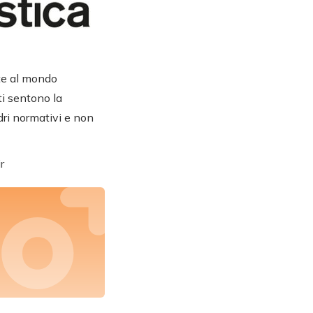
ate al mondo
ti sentono la
dri normativi e non
r