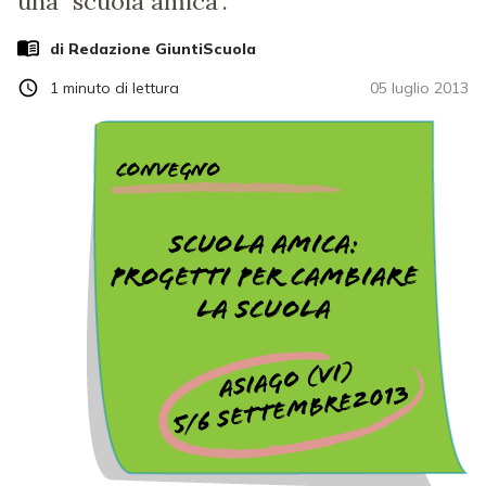
una "scuola amica".
di Redazione GiuntiScuola
1
minuto di lettura
05 luglio 2013