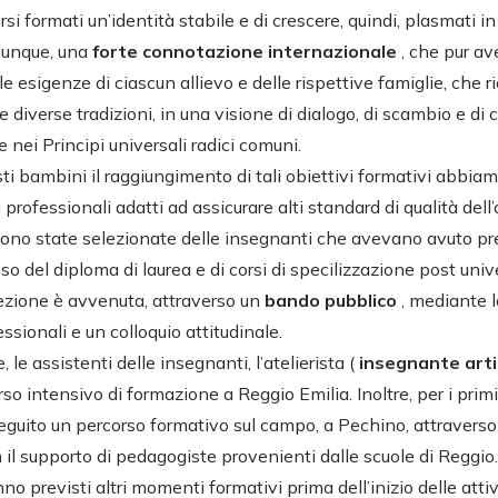
rsi formati un’identità stabile e di crescere, quindi, plasmati i
dunque, una
forte connotazione internazionale
, che pur av
e esigenze di ciascun allievo e delle rispettive famiglie, che ri
le diverse tradizioni, in una visione di dialogo, di scambio e di
e nei Principi universali radici comuni.
ti bambini il raggiungimento di tali obiettivi formativi abbiam
i professionali adatti ad assicurare alti standard di qualità dell
e sono state selezionate delle insegnanti che avevano avuto p
so del diploma di laurea e di corsi di specilizzazione post unive
elezione è avvenuta, attraverso un
bando pubblico
, mediante l
fessionali e un colloquio attitudinale.
le assistenti delle insegnanti, l’atelierista (
insegnante art
o intensivo di formazione a Reggio Emilia. Inoltre, per i primi
guito un percorso formativo sul campo, a Pechino, attraverso
n il supporto di pedagogiste provenienti dalle scuole di Reggio
 previsti altri momenti formativi prima dell’inizio delle attiv