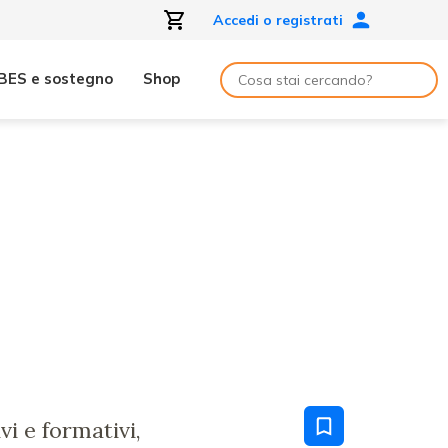
Accedi o registrati
BES e sostegno
Shop
i e formativi,