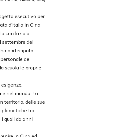
rogetto esecutivo per
ata d’Italia in Cina
lo con la sola
el settembre del
o ha partecipato
 personale del
a scuola le proprie
e esigenze.
a
e nel mondo. La
territorio, delle sue
diplomatiche tra
7 i quali da anni
 venire in Cina ed