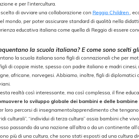
zione e per l’intercultura.
a scelto di avviare una collaborazione con
Reggio Children
, ec
l mondo, per poter assicurare standard di qualità nella didatti
ienza educativa italiana come quella di Reggio di essere con
equentano la scuola italiana? E come sono scelti gl
tano la scuola italiana sono figli di connazionali che per moti
 figli di coppie miste, spesso con padre italiano e madri cinesi,
e, africane, norvegesi. Abbiamo, inoltre, figli di diplomatici 
viani.
sta realtà così interessante, ma così complessa, il fine educa
omuovere lo sviluppo globale dei bambini e delle bambine
er loro percorsi di insegnamento/apprendimento che tengano 
idi culturali”, “individui di terza cultura” ossia bambini che vivo
sso passando da una nazione all’altra o da un continente all’al
o più di una cultura, che sono stati esposti ad una cultura di