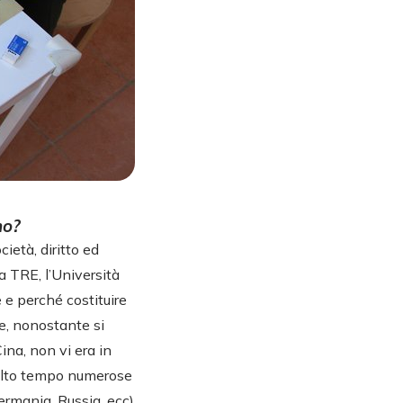
no?
ietà, diritto ed
a TRE, l’Università
e e perché costituire
e, nonostante si
Cina, non vi era in
 molto tempo numerose
ermania, Russia, ecc)