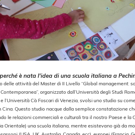
erché è nata l'idea di una scuola italiana a Pechi
 delle attività del Master di II Livello “Global management: soc
na Contemporanea”, organizzato dall’Università degli Studi Rom
 e l’Università Cà Foscari di Venezia, svolsi uno studio su com
in Cina. Questo studio nacque dalla semplice constatazione ch
do le relazioni commerciali e culturali tra il nostro Paese e la 
Asia Orientale) una scuola italiana, mentre esistevano già da
osassoni (USA, UK, Australia, Canada, ecc), europei (Francia, G