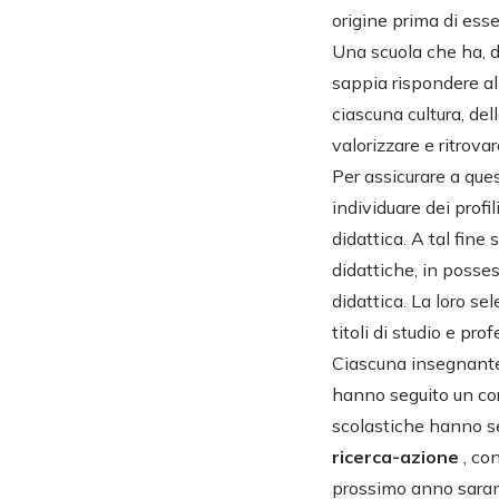
origine prima di esse
Una scuola che ha, 
sappia rispondere all
ciascuna cultura, del
valorizzare e ritrovar
Per assicurare a ques
individuare dei profil
didattica. A tal fin
didattiche, in posses
didattica. La loro s
titoli di studio e pro
Ciascuna insegnante, 
hanno seguito un cors
scolastiche hanno se
ricerca-azione
, co
prossimo anno saranno