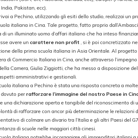
 India, Pakistan, ecc).
vai a Pechino, utilizzando gli esiti dello studio, realizzai un p
scuola italiana in Cina. Tale progetto, fatto proprio dall’Ambasci
tà di un illuminato uomo d’affari italiano che ha inteso finanziar
esse avere un
carattere non profit
, si è poi concretizzato n
ione della prima scuola italiana in Asia Orientale. Al progett
ra di Commercio Italiana in Cina, anche attraverso l’impegno
ella Camera, Giulia Ziggiotti, che ha messo a disposizione dell
spetti amministrativi e gestionali.
scuola italiana a Pechino è stata una risposta concreta a molt
o dovuto per
rafforzare l’immagine del nostro Paese in Cin
 una dichiarazione aperta e tangibile del riconoscimento di un 
olontà di rafforzare con ancor più determinazione le relazioni 
 tentativo di colmare un divario tra l’Italia e gli altri Paesi del G
anza di scuole nelle maggiori città cinesi.
scuola italiana potrebbe incoraggiare gli imprenditori italiani a