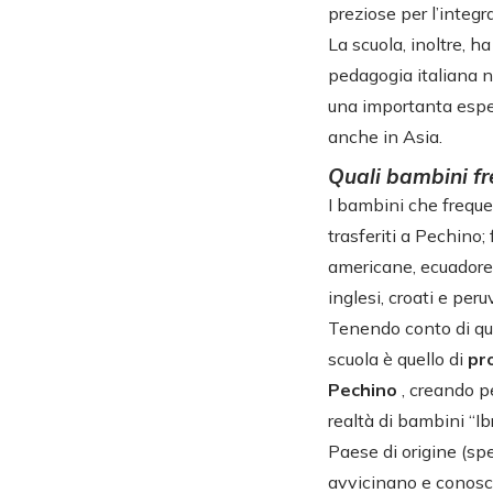
preziose per l’integra
La scuola, inoltre, h
pedagogia italiana ne
una importanta esper
anche in Asia.
Quali bambini fr
I bambini che frequen
trasferiti a Pechino;
americane, ecuadoregn
inglesi, croati e peru
Tenendo conto di que
scuola è quello di
pr
Pechino
, creando p
realtà di bambini “Ibr
Paese di origine (spe
avvicinano e conoscon