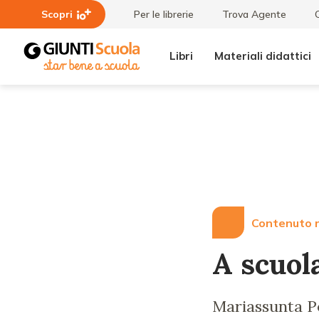
Scopri
Per le librerie
Trova Agente
Libri
Materiali didattici
Lezioni
A
e
scuola
Articoli
in
Cina
Contenuto r
A scuol
Mariassunta Pe