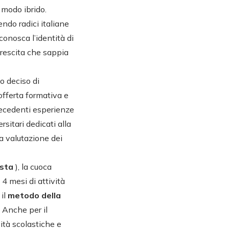
n modo ibrido.
endo radici italiane
conosca l’identità di
 crescita che sappia
o deciso di
’offerta formativa e
recedenti esperienze
rsitari dedicati alla
a valutazione dei
ista
), la cuoca
 4 mesi di attività
 il
metodo della
. Anche per il
ità scolastiche e