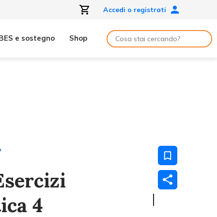
Accedi o registrati
BES e sostegno
Shop
ª
Esercizi
ica 4