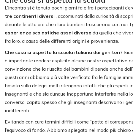
Che cosa si aspetta la scuola
L’incontro si è tenuto pochi giorni fa e fra i partecipanti c’
tre continenti diversi
, accomunati dalla curiosità di scop
durante le otto ore che i loro bambini trascorrono con noi. I
esperienze scolastiche assai diverse
da quella che vivon
fra loro, a causa delle differenti origini e provenienze.
Che cosa si aspetta la scuola italiana dai genitori?
Sia
è importante rendere esplicite alcune nostre aspettative nei
convinzione che la riuscita dei bambini dipende anche dall’
questi anni abbiamo più volte verificato fra le famiglie imm
basata sulla delega: molti ritengono infatti che gli esperti 
insegnanti e che sia dunque inopportuno interferire nella l
converso, capita spesso che gli insegnanti descrivano i gen
indifferenti.
Evitando con cura termini difficili come “patto di correspon
l’equivoco di fondo. Abbiamo spiegato nel modo più chiaro e