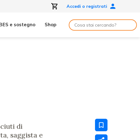
Accedi o registrati
BES e sostegno
Shop
iuti di
ta, saggista e