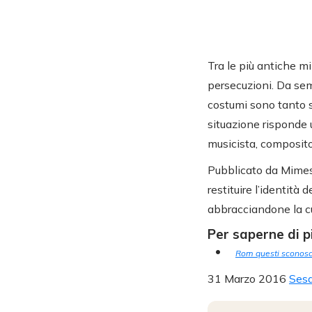
Tra le più antiche m
persecuzioni. Da semp
costumi sono tanto s
situazione risponde 
musicista, composito
Pubblicato da Mimesis
restituire l’identità 
abbracciandone la cul
Per saperne di p
Rom questi sconosc
31 Marzo 2016
Sesa