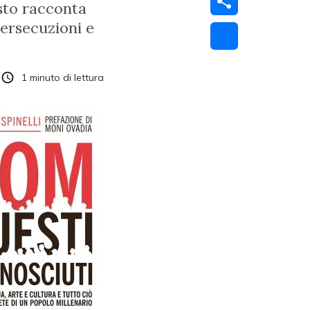
esto racconta
persecuzioni e
1
minuto di lettura