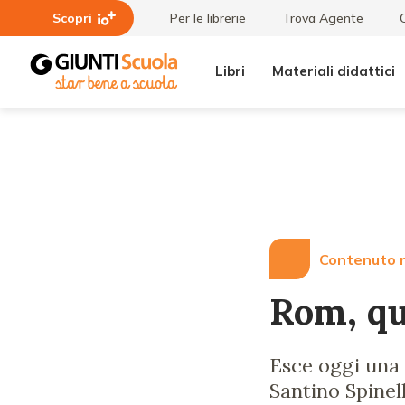
Scopri
Per le librerie
Trova Agente
Libri
Materiali didattici
Lezioni
Rom,
e
questi
Articoli
sconosciuti
Contenuto r
Rom, qu
Esce oggi una 
Santino Spinel