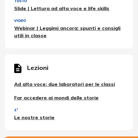
TESTO
Slide | Lettura ad alta voce e life skills
VIDEO
Webinar | Leggimi ancora: spunti e consigli
utili in classe
Lezioni
Ad alta voce: due laboratori per le classi
Far accedere ai mondi delle storie
1ª
Le nostre storie